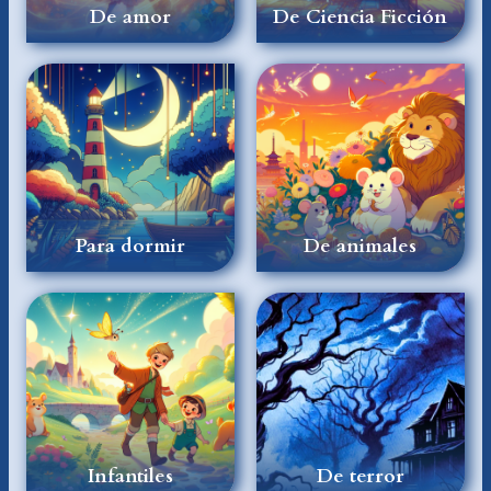
De amor
De Ciencia Ficción
Para dormir
De animales
Infantiles
De terror