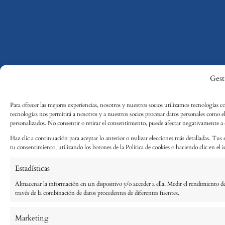
Gest
Para ofrecer las mejores experiencias, nosotros y nuestros socios utilizamos tecnologías c
tecnologías nos permitirá a nosotros y a nuestros socios procesar datos personales como 
personalizados. No consentir o retirar el consentimiento, puede afectar negativamente a ci
Haz clic a continuación para aceptar lo anterior o realizar elecciones más detalladas. Tus 
tu consentimiento, utilizando los botones de la Política de cookies o haciendo clic en el ic
Estadísticas
Almacenar la información en un dispositivo y/o acceder a ella, Medir el rendimiento de
través de la combinación de datos procedentes de diferentes fuentes.
Marketing