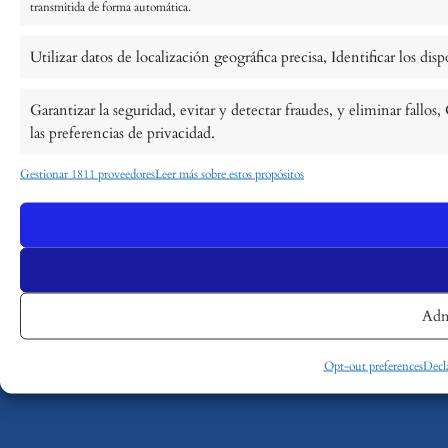
transmitida de forma automática.
Utilizar datos de localización geográfica precisa, Identificar los di
Garantizar la seguridad, evitar y detectar fraudes, y eliminar fall
las preferencias de privacidad.
Gestionar 1811 proveedores
Leer más sobre estos propósitos
Adm
Opt-out preferences
Decla