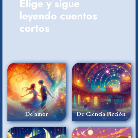
Elige y sigue
leyendo cuentos
cortos
De amor
De Ciencia Ficción