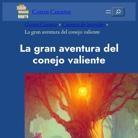
Saltar
Buscar
Cortos Cuentos
al
contenido
Cortos Cuentos
>
Cuentos de animales
>
La gran aventura del conejo valiente
La gran aventura del
conejo valiente