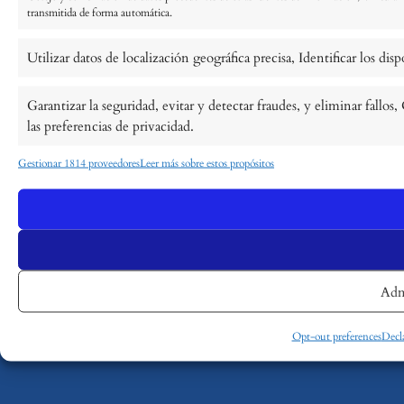
transmitida de forma automática.
Utilizar datos de localización geográfica precisa, Identificar los di
Garantizar la seguridad, evitar y detectar fraudes, y eliminar fall
las preferencias de privacidad.
Gestionar 1814 proveedores
Leer más sobre estos propósitos
Adm
Opt-out preferences
Decla