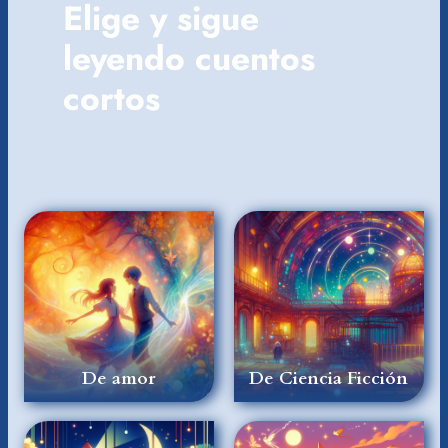
Elige y sigue
leyendo cuentos
cortos
De amor
De Ciencia Ficción