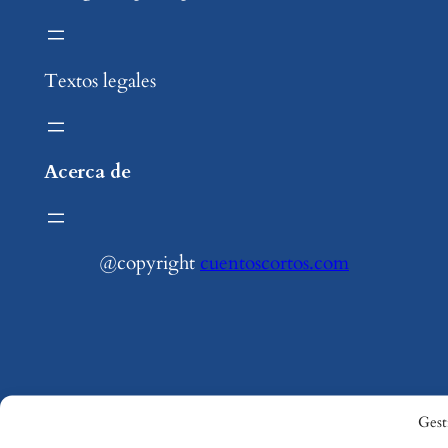
Textos legales
Acerca de
@copyright
cuentoscortos.com
Gest