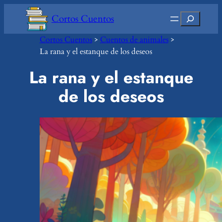
Saltar
Buscar
Cortos Cuentos
al
contenido
Cortos Cuentos
>
Cuentos de animales
>
La rana y el estanque de los deseos
La rana y el estanque
de los deseos