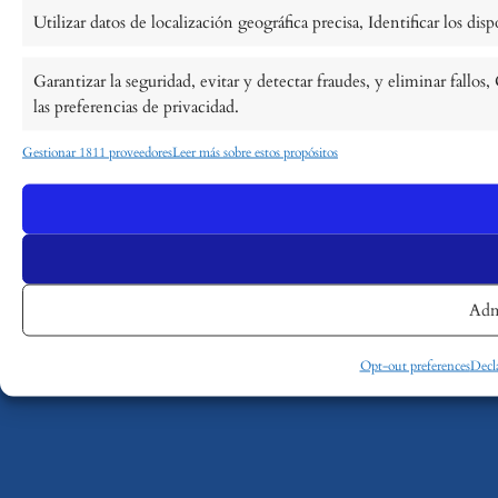
Utilizar datos de localización geográfica precisa, Identificar los di
Garantizar la seguridad, evitar y detectar fraudes, y eliminar fall
las preferencias de privacidad.
Gestionar 1811 proveedores
Leer más sobre estos propósitos
Adm
Opt-out preferences
Decla