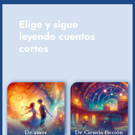
Elige y sigue
leyendo cuentos
cortos
De amor
De Ciencia Ficción