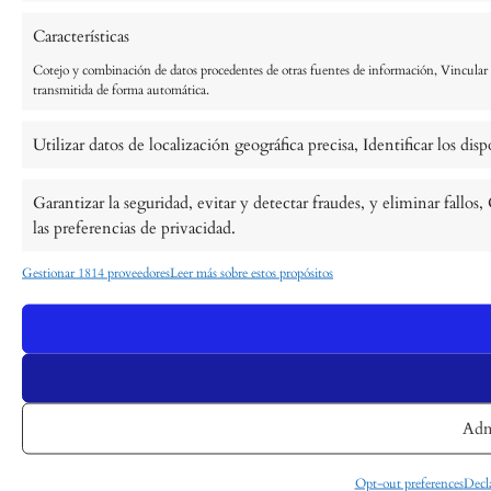
Características
Cotejo y combinación de datos procedentes de otras fuentes de información, Vincular di
transmitida de forma automática.
Utilizar datos de localización geográfica precisa, Identificar los di
Garantizar la seguridad, evitar y detectar fraudes, y eliminar fall
las preferencias de privacidad.
Gestionar 1814 proveedores
Leer más sobre estos propósitos
Adm
Opt-out preferences
Decla