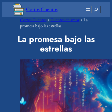
Saltar
Buscar
Cortos Cuentos
al
contenido
Cortos Cuentos
>
Cuentos de amor
>
La
promesa bajo las estrellas
La promesa bajo las
estrellas