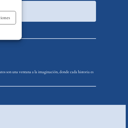
re activo
ciones
re activo
tos son una ventana a la imaginación, donde cada historia es