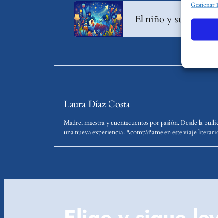
Caracte
Gestionar 
Cotejo y 
El niño y su amigo e
diferente
de forma
Utiliza
función
Garanti
Laura Díaz Costa
Ofrecer
prefere
Madre, maestra y cuentacuentos por pasión. Desde la bulli
una nueva experiencia. Acompáñame en este viaje literario
Elige y sigue l