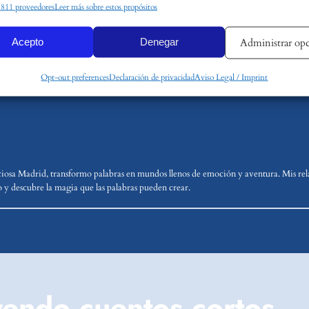
rísticas
Siemp
1811 proveedores
Leer más sobre estos propósitos
combinación de datos procedentes de otras fuentes de información, Vincular
xtraterrestre
s dispositivos, Identificación de dispositivos en función de la información transmitida
Acepto
Denegar
Administrar op
 automática.
Opt-out preferences
Declaración de privacidad
Aviso Legal / Imprint
r datos de localización geográfica precisa, Identificar los dispositivos en
 de la información solicitada activamente.
zar la seguridad, evitar y detectar fraudes, y eliminar fallos,
 y presentar publicidad y contenido, Guardar y comunicar las
Siemp
ncias de privacidad.
ciosa Madrid, transformo palabras en mundos llenos de emoción y aventura. Mis rela
 y descubre la magia que las palabras pueden crear.
eyendo cuentos cortos