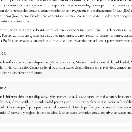
 a la información del dispositivo. La aceptación de estas tecnologías nos permitirá a nosotros 
esar datos personales como el comportamiento de navegación o identificaciones únicas (IDs) en
nuncios (no-) personalizados. No consentir o retirar el consentimiento, puede afectar negat
cterísticas y funciones.
ontinuación para aceptar lo anterior o realizar elecciones más detalladas. Tus elecciones se apl
 oscura
io. Puedes cambiar tus ajustes en cualquier momento, incluso retirar tu consentimiento, utiliz
a Política de cookies o haciendo clic en el icono de Privacidad situado en la parte inferior de l
icas
de Neón
 la información en un dispositivo y/o acceder a ella, Medir el rendimiento de la publicidad,
iento del contenido, Comprender al público a través de estadísticas o a través de la combinac
cedentes de diferentes fuentes.
aneta viviente
ing
 la información en un dispositivo y/o acceder a ella, Uso de datos limitados para seleccionar
ásicos, Crear perfiles para publicidad personalizada, Utilizar perfiles para seleccionar la publi
zada, Crear un perfil para personalizar el contenido, Uso de perfiles para la selección de conte
zado, Desarrollo y mejora de los servicios, Uso de datos limitados con el objetivo de selecciona
áquinas inteligentes
o.