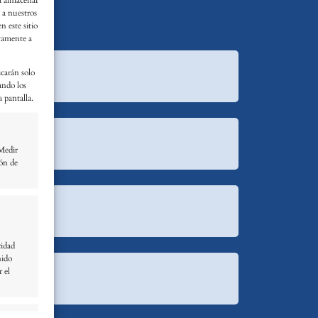
y a nuestros
 este sitio
ivamente a
icarán solo
ando los
a pantalla.
 Medir
ión de
cidad
nido
r el